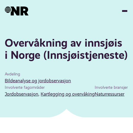
Hopp
til
hovedinnhold
Overvåkning av innsjøis
i Norge (Innsjøistjeneste)
Avdeling
Bildeanalyse og jordobservasjon
Involverte fagområder
Involverte bransjer
Jordobservasjon
,
Kartlegging og overvåking
Naturressurser