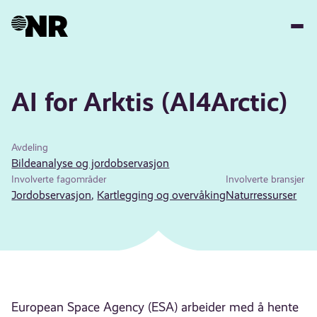
Hopp
til
hovedinnhold
AI for Arktis (AI4Arctic)
Avdeling
Bildeanalyse og jordobservasjon
Involverte fagområder
Involverte bransjer
Jordobservasjon
,
Kartlegging og overvåking
Naturressurser
European Space Agency (ESA) arbeider med å hente