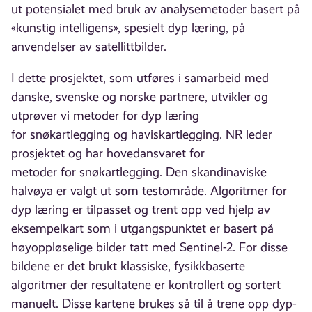
ut potensialet med bruk av analysemetoder basert på
«kunstig intelligens», spesielt dyp læring, på
anvendelser av satellittbilder.
I dette prosjektet, som utføres i samarbeid med
danske, svenske og norske partnere, utvikler og
utprøver vi metoder for dyp læring
for snøkartlegging og haviskartlegging. NR leder
prosjektet og har hovedansvaret for
metoder for snøkartlegging. Den skandinaviske
halvøya er valgt ut som testområde. Algoritmer for
dyp læring er tilpasset og trent opp ved hjelp av
eksempelkart som i utgangspunktet er basert på
høyoppløselige bilder tatt med Sentinel-2. For disse
bildene er det brukt klassiske, fysikkbaserte
algoritmer der resultatene er kontrollert og sortert
manuelt. Disse kartene brukes så til å trene opp dyp-