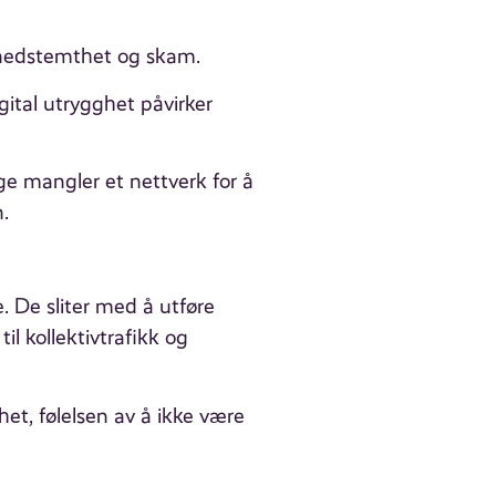
 av nedstemthet og skam.
gital utrygghet påvirker
ge mangler et nettverk for å
n.
. De sliter med å utføre
til kollektivtrafikk og
et, følelsen av å ikke være