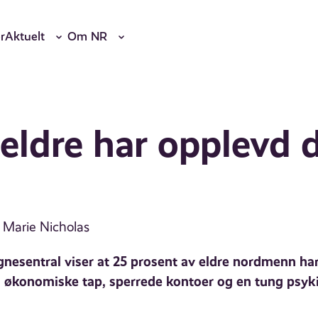
r
Aktuelt
Om NR
 eldre har opplevd d
 Marie Nicholas
nesentral viser at 25 prosent av eldre nordmenn har 
m økonomiske tap, sperrede kontoer og en tung psyki