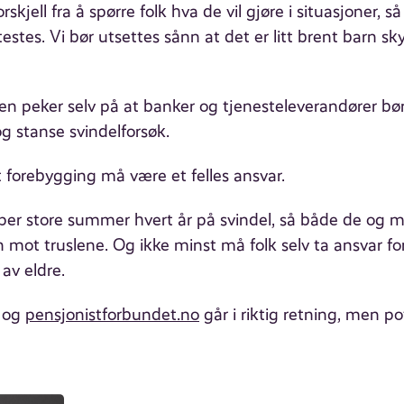
forskjell fra å spørre folk hva de vil gjøre i situasjoner,
estes. Vi bør utsettes sånn at det er litt brent barn skyr
en peker selv på at banker og tjenesteleverandører bør 
og stanse svindelforsøk.
 forebygging må være et felles ansvar.
er store summer hvert år på svindel, så både de og 
 mot truslene. Og ikke minst må folk selv ta ansvar fo
av eldre.
o og
pensjonistforbundet.no
går i riktig retning, men pot