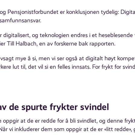
og Pensjonistforbundet er konklusjonen tydelig: Digital
 samfunnsansvar.
digitalisert, og teknologien endres i et heseblesende
ier Till Halbach, en av forskerne bak rapporten.
vsagt mye å si, men vi ser også at digitalt høyt kompe
re lut til, det vil si en felles innsats. For frykt for svin
v de spurte frykter svindel
 oppgir at de er redde for å bli svindlet, og denne fry
Når vi inkluderer dem som oppgir at de er «litt redde»,