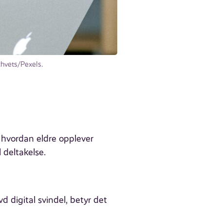
chvets/Pexels.
hvordan eldre opplever
l deltakelse.
d digital svindel, betyr det