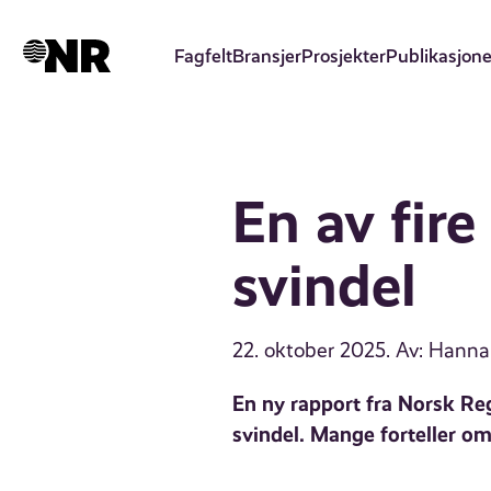
Hopp
til
Fagfelt
Bransjer
Prosjekter
Publikasjone
hovedinnhold
En av fire
svindel
22. oktober 2025
. Av: Hanna
En ny rapport fra Norsk Reg
svindel. Mange forteller o