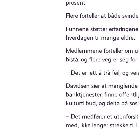
prosent.
Flere forteller at både svinde
Funnene støtter erfaringene 
hverdagen til mange eldre.
Medlemmene forteller om utry
bistå, og flere vegrer seg fo
– Det er lett å trå feil, og vei
Davidsen sier at manglende d
banktjenester, finne offentlig
kulturtilbud, og delta på sos
– Det medfører et utenforska
med, ikke lenger strekke til 