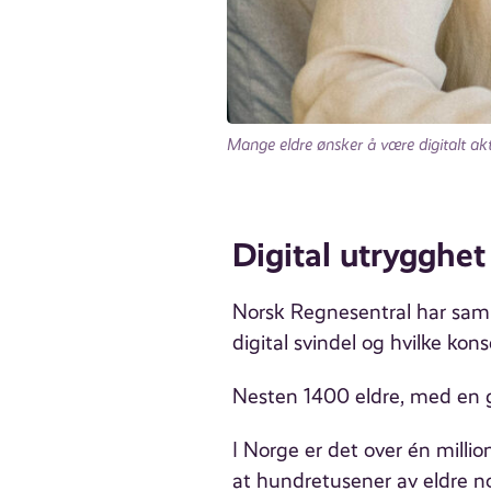
Mange eldre ønsker å være digitalt akt
Digital utrygghe
Norsk Regnesentral har sam
digital svindel og hvilke kons
Nesten 1400 eldre, med en g
I Norge er det over én million
at hundretusener av eldre n