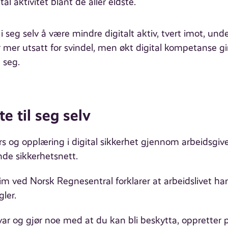
tal aktivitet blant de aller eldste.
 i seg selv å være mindre digitalt aktiv, tvert imot, un
er mer utsatt for svindel, men økt digital kompetanse g
 seg.
te til seg selv
rs og opplæring i digital sikkerhet gjennom arbeidsgi
nde sikkerhetsnett.
im ved Norsk Regnesentral forklarer at arbeidslivet har
ler.
var og gjør noe med at du kan bli beskytta, oppretter