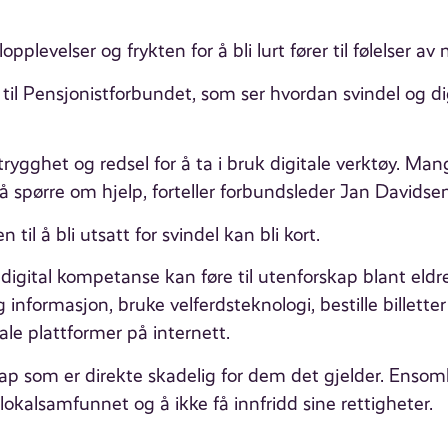
lopplevelser og frykten for å bli lurt fører til følelser
til Pensjonistforbundet, som ser hvordan svindel og di
gghet og redsel for å ta i bruk digitale verktøy. Man
r å spørre om hjelp, forteller forbundsleder Jan Davidse
en til å bli utsatt for svindel kan bli kort.
igital kompetanse kan føre til utenforskap blant eldre
 informasjon, bruke velferdsteknologi, bestille billetter 
iale plattformer på internett.
p som er direkte skadelig for dem det gjelder. Ensomh
i lokalsamfunnet og å ikke få innfridd sine rettigheter.