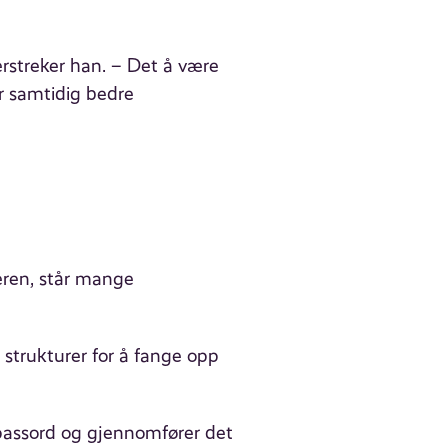
derstreker han. – Det å være
ir samtidig bedre
veren, står mange
 strukturer for å fange opp
 passord og gjennomfører det