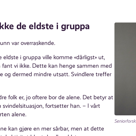
ikke de eldste i gruppa
 funn var overraskende.
eldste i gruppa ville komme «dårligst» ut,
ant vi ikke. Dette kan henge sammen med
ive og dermed mindre utsatt. Svindlere treffer
re folk er, jo oftere bor de alene. Det betyr at
 svindelsituasjon, fortsetter han. – I vårt
rten alene.
Seniorforsk
lene kan gjøre en mer sårbar, men at dette