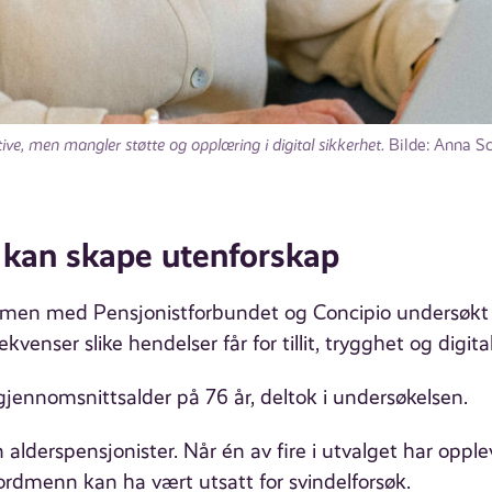
ive, men mangler støtte og opplæring i digital sikkerhet.
Bilde: Anna S
t kan skape utenforskap
men med Pensjonistforbundet og Concipio undersøkt 
ekvenser slike hendelser får for tillit, trygghet og digita
jennomsnittsalder på 76 år, deltok i undersøkelsen.
 alderspensjonister. Når én av fire i utvalget har opplev
ordmenn kan ha vært utsatt for svindelforsøk.