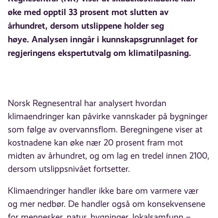
øke med opptil 33 prosent mot slutten av
århundret, dersom utslippene holder seg
høye. Analysen inngår i kunnskapsgrunnlaget for
regjeringens ekspertutvalg om klimatilpasning.
Norsk Regnesentral har analysert hvordan
klimaendringer kan påvirke vannskader på bygninger
som følge av overvannsflom. Beregningene viser at
kostnadene kan øke nær 20 prosent fram mot
midten av århundret, og om lag en tredel innen 2100,
dersom utslippsnivået fortsetter.
Klimaendringer handler ikke bare om varmere vær
og mer nedbør. De handler også om konsekvensene
for mennesker, natur, bygninger, lokalsamfunn –