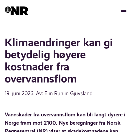
Hopp
til
hovedinnhold
Klimaendringer kan gi
betydelig høyere
kostnader fra
overvannsflom
19. juni 2026
. Av: Elin Ruhlin Gjuvsland
Vannskader fra overvannsflom kan bli langt dyrere i
Norge fram mot 2100. Nye beregninger fra Norsk
Regnesentral (NR) viser at skadekostnadene kan