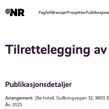
Hopp
til
Fagfelt
Bransjer
Prosjekter
Publikasjone
hovedinnhold
Tilrettelegging av
Publikasjonsdetaljer
Arrangement:
(Bø hotell, Gullbringvegen 32, 3800 
År:
2025