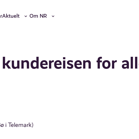
r
Aktuelt
Om NR
 kundereisen for al
Bø i Telemark)