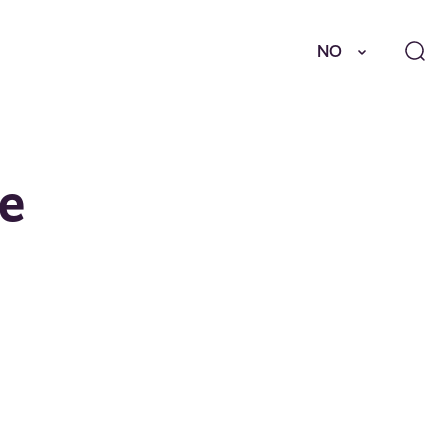
NO
le