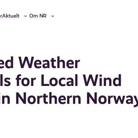
r
Aktuelt
Om NR
sed Weather
s for Local Wind
 in Northern Norwa