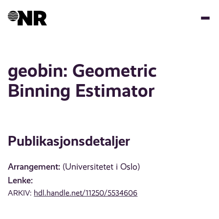
Hopp
til
hovedinnhold
geobin: Geometric
Binning Estimator
Publikasjonsdetaljer
Arrangement:
(Universitetet i Oslo)
Lenke:
ARKIV:
hdl.handle.net/11250/5534606