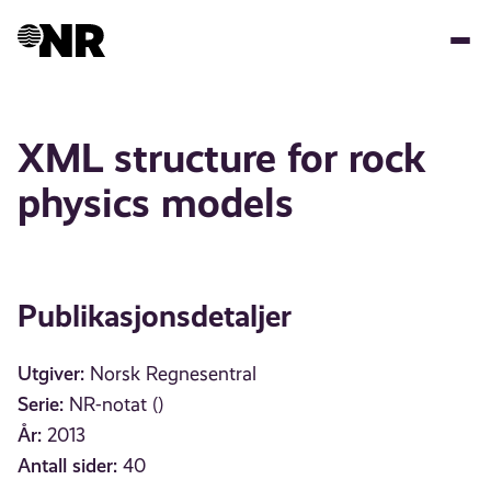
Hopp
til
hovedinnhold
XML structure for rock
physics models
Publikasjonsdetaljer
Utgiver:
Norsk Regnesentral
Serie:
NR-notat ()
År:
2013
Antall sider:
40