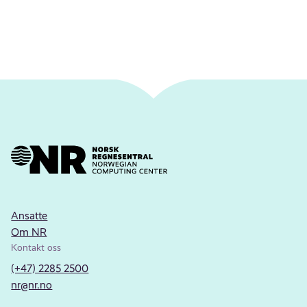
Ansatte
Om NR
Kontakt oss
(+47) 2285 2500
nr@nr.no