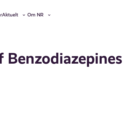
r
Aktuelt
Om NR
f Benzodiazepines