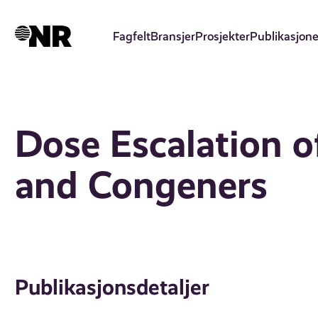
Hopp
til
Fagfelt
Bransjer
Prosjekter
Publikasjone
hovedinnhold
Dose Escalation o
and Congeners
Publikasjonsdetaljer