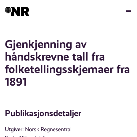
Hopp
til
hovedinnhold
Gjenkjenning av
håndskrevne tall fra
folketellingsskjemaer fra
1891
Publikasjonsdetaljer
Utgiver:
Norsk Regnesentral