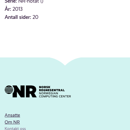
Serie:
NR-notat ()
År:
2013
Antall sider:
20
Ansatte
Om NR
Kontakt oss