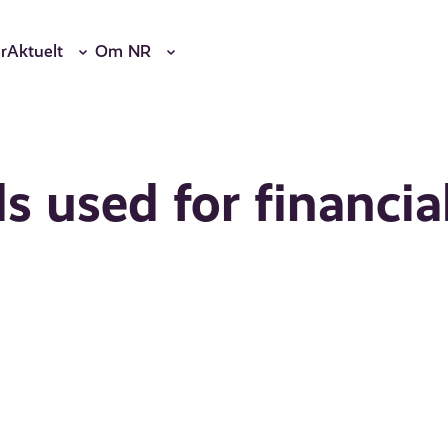
r
Aktuelt
Om NR
s used for financia