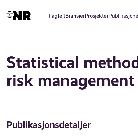
Hopp
til
Fagfelt
Bransjer
Prosjekter
Publikasjone
hovedinnhold
Statistical method
risk management
Publikasjonsdetaljer