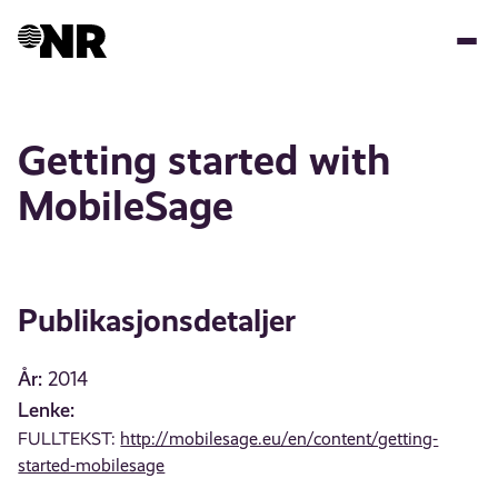
Hopp
til
hovedinnhold
Getting started with
MobileSage
Publikasjonsdetaljer
År:
2014
Lenke:
FULLTEKST:
http://mobilesage.eu/en/content/getting-
started-mobilesage