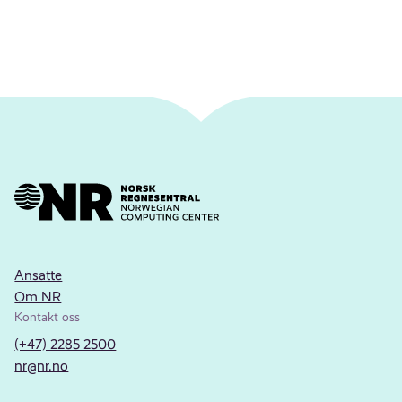
Ansatte
Om NR
Kontakt oss
(+47) 2285 2500
nr@nr.no