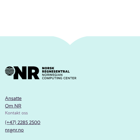
Ansatte
Om NR
Kontakt oss
(+47) 2285 2500
nr@nr.no