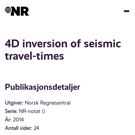
Hopp
til
hovedinnhold
4D inversion of seismic
travel-times
Publikasjonsdetaljer
Utgiver:
Norsk Regnesentral
Serie:
NR-notat ()
År:
2014
Antall sider:
24