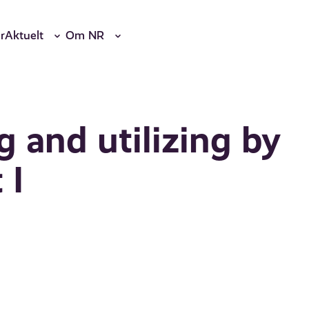
r
Aktuelt
Om NR
g and utilizing by
 I