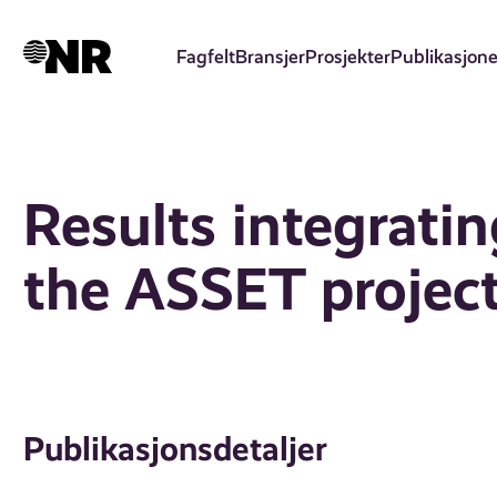
Hopp
til
Fagfelt
Bransjer
Prosjekter
Publikasjone
hovedinnhold
Results integratin
the ASSET project
Publikasjonsdetaljer