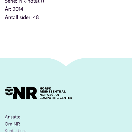
Serie:
NR-notat ()
År:
2014
Antall sider:
48
Ansatte
Om NR
Kontakt oss