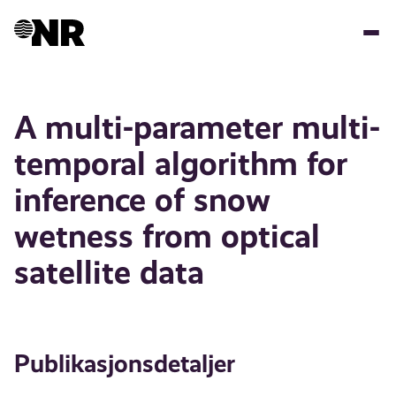
Hopp
til
hovedinnhold
A multi-parameter multi-
temporal algorithm for
inference of snow
wetness from optical
satellite data
Publikasjonsdetaljer