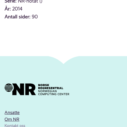
Serie:
NR-notat ()
År:
2014
Antall sider:
90
Ansatte
Om NR
Kontakt oss