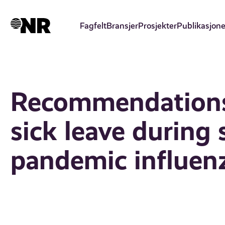
Hopp
til
Fagfelt
Bransjer
Prosjekter
Publikasjone
hovedinnhold
Recommendations 
sick leave during
pandemic influen