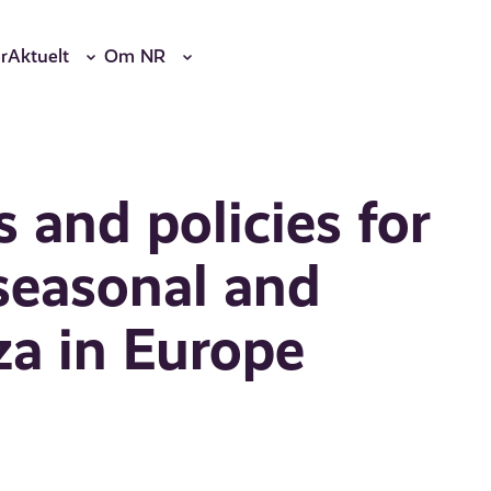
r
Aktuelt
Om NR
and policies for
 seasonal and
za in Europe