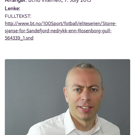
bt.no internett, 7. July 2015
Lenke:
FULLTEKST:
http://www.bt.no/100Sport/fotball/eliteserien/Storre-
sjanse-for-Sandefjord-nedrykk-enn-Rosenborg-gull-
564339_1.snd