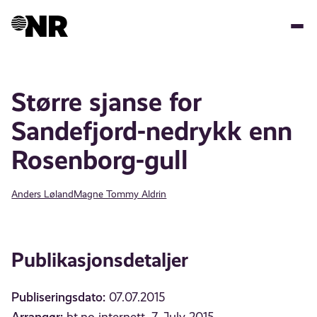
Hopp
til
hovedinnhold
Større sjanse for
Sandefjord-nedrykk enn
Rosenborg-gull
Anders Løland
Magne Tommy Aldrin
Publikasjonsdetaljer
Publiseringsdato:
07.07.2015
Arrangør: