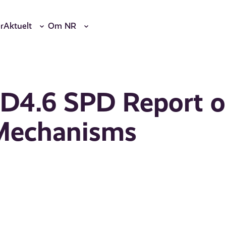
r
Aktuelt
Om NR
 D4.6 SPD Report 
 Mechanisms