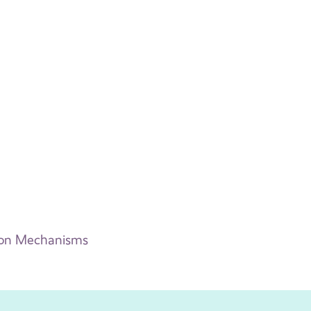
g
ion Mechanisms