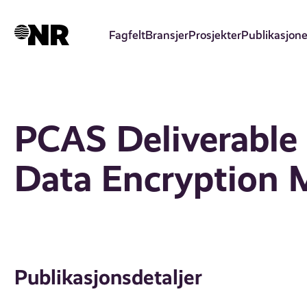
Hopp
til
Fagfelt
Bransjer
Prosjekter
Publikasjone
hovedinnhold
PCAS Deliverable
Data Encryption
Publikasjonsdetaljer