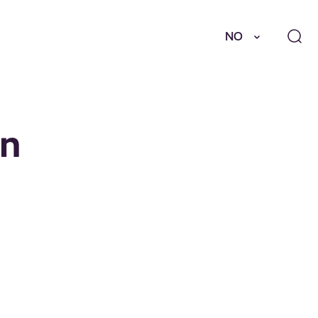
NO
on