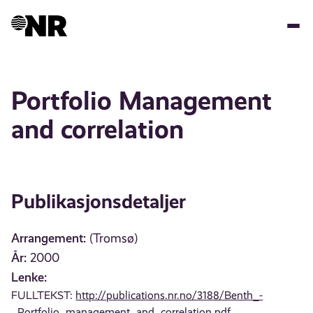
Hopp
til
hovedinnhold
Portfolio Management
and correlation
Publikasjonsdetaljer
Arrangement:
(Tromsø)
År:
2000
Lenke:
FULLTEKST:
http://publications.nr.no/3188/Benth_-
_Portfolio_management_and_correlation.pdf