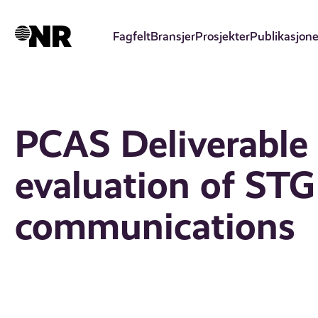
Hopp
til
Fagfelt
Bransjer
Prosjekter
Publikasjone
hovedinnhold
PCAS Deliverable 
evaluation of STG
communications