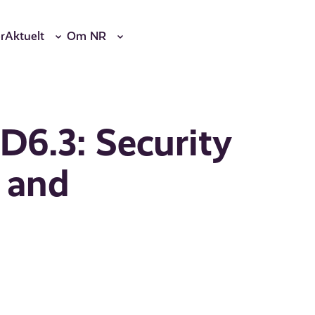
r
Aktuelt
Om NR
D6.3: Security
 and