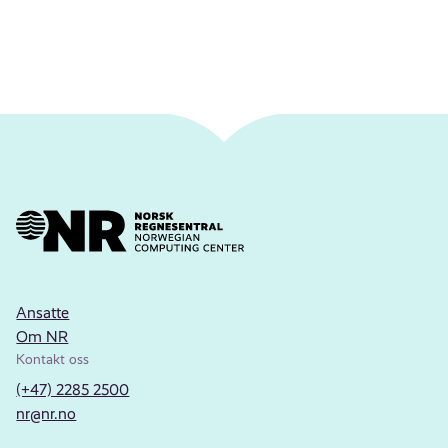
Ansatte
Om NR
Kontakt oss
(+47) 2285 2500
nr@nr.no