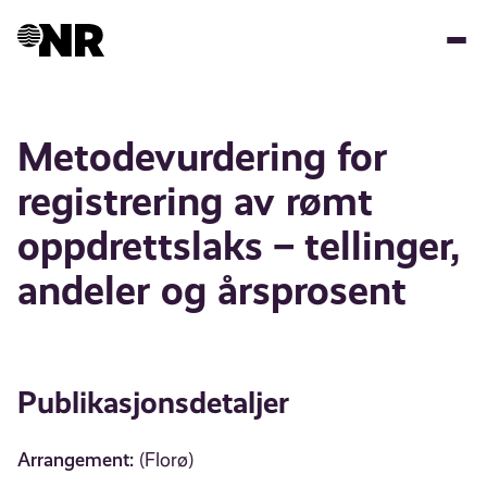
Hopp
til
hovedinnhold
Metodevurdering for
registrering av rømt
oppdrettslaks – tellinger,
andeler og årsprosent
Publikasjonsdetaljer
Arrangement:
(Florø)