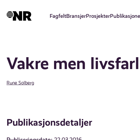
Hopp
til
Fagfelt
Bransjer
Prosjekter
Publikasjone
hovedinnhold
Vakre men livsfarl
Rune Solberg
Publikasjonsdetaljer
Publiseringsdato: