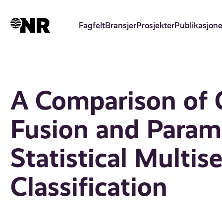
Hopp
til
Fagfelt
Bransjer
Prosjekter
Publikasjone
hovedinnhold
A Comparison of C
Fusion and Parame
Statistical Multi
Classification