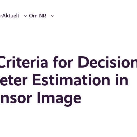
r
Aktuelt
Om NR
riteria for Decisio
ter Estimation in
sensor Image