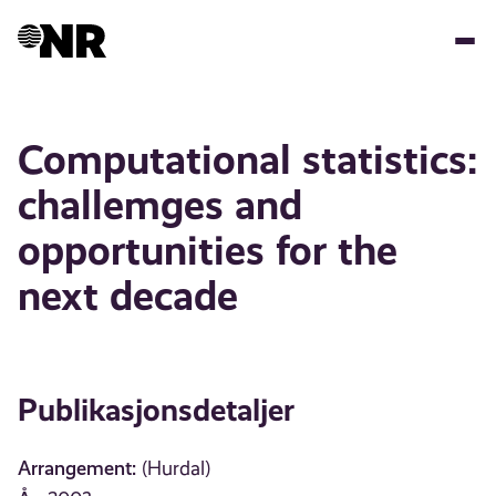
Hopp
til
hovedinnhold
Computational statistics:
challemges and
opportunities for the
next decade
Publikasjonsdetaljer
Arrangement:
(Hurdal)