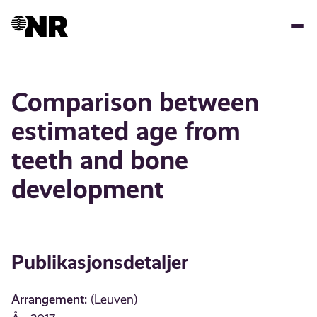
Hopp
til
hovedinnhold
Comparison between
estimated age from
teeth and bone
development
Publikasjonsdetaljer
Arrangement:
(Leuven)