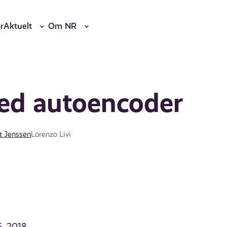
r
Aktuelt
Om NR
zed autoencoder
t Jenssen
Lorenzo Livi