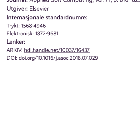
Applied Soft Computing, vol. 71, p. 816–82
Utgiver:
Elsevier
Internasjonale standardnumre:
Trykt: 1568-4946
Elektronisk: 1872-9681
Lenker:
ARKIV:
hdl.handle.net/10037/16437
DOI:
doi.org/10.1016/j.asoc.2018.07.029