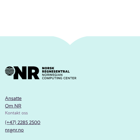
Ansatte
Om NR
Kontakt oss
(+47) 2285 2500
nr@nr.no