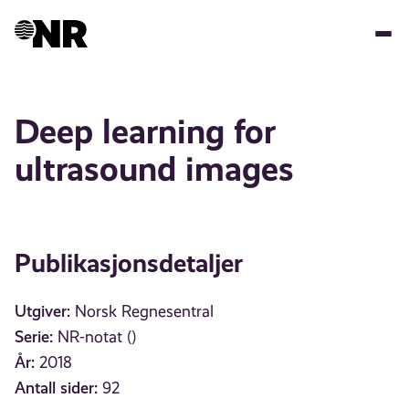
Hopp
til
hovedinnhold
Deep learning for
ultrasound images
Publikasjonsdetaljer
Utgiver:
Norsk Regnesentral
Serie:
NR-notat ()
År:
2018
Antall sider:
92