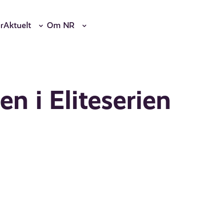
r
Aktuelt
Om NR
n i Eliteserien