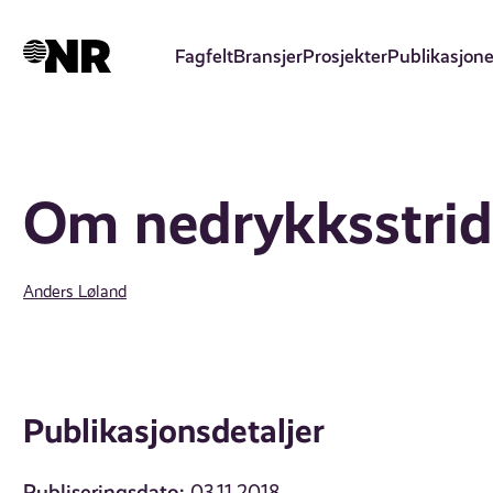
Hopp
til
Fagfelt
Bransjer
Prosjekter
Publikasjone
hovedinnhold
Om nedrykksstride
Anders Løland
Publikasjonsdetaljer
Publiseringsdato: