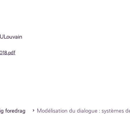
 ULouvain
018.pdf
ig foredrag
Modélisation du dialogue : systèmes de