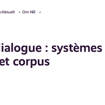
r
Aktuelt
Om NR
ialogue : systèmes
et corpus