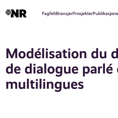
Hopp
til
Fagfelt
Bransjer
Prosjekter
Publikasjone
hovedinnhold
Modélisation du d
de dialogue parlé 
multilingues