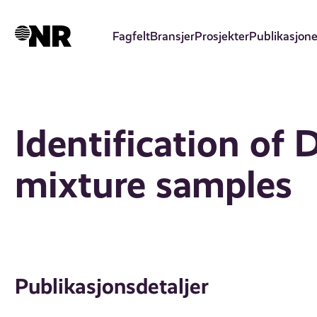
Hopp
til
Fagfelt
Bransjer
Prosjekter
Publikasjone
hovedinnhold
Identification of 
mixture samples
Publikasjonsdetaljer