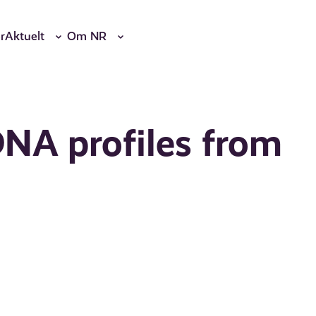
r
Aktuelt
Om NR
DNA profiles from