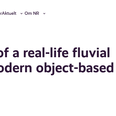
r
Aktuelt
Om NR
 a real-life fluvial
odern object-based