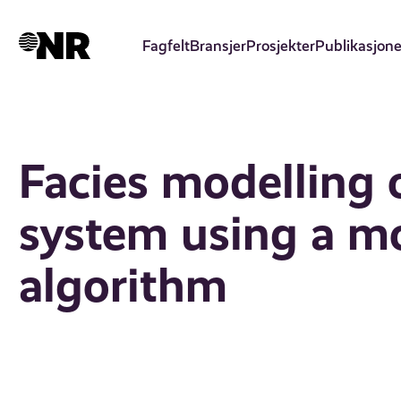
Hopp
til
Fagfelt
Bransjer
Prosjekter
Publikasjone
hovedinnhold
Facies modelling of
system using a m
algorithm