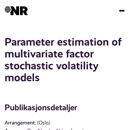
Hopp
til
hovedinnhold
Parameter estimation of
multivariate factor
stochastic volatility
models
Publikasjonsdetaljer
Arrangement:
(Oslo)