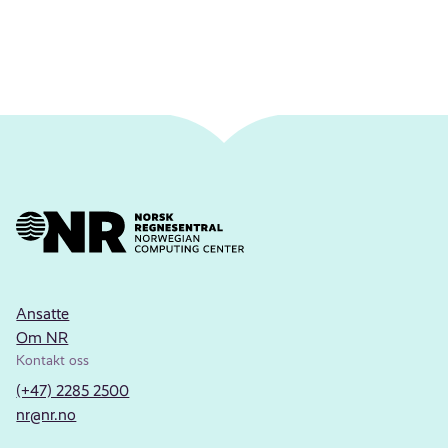
Ansatte
Om NR
Kontakt oss
(+47) 2285 2500
nr@nr.no