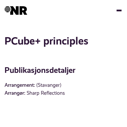
Hopp
til
hovedinnhold
PCube+ principles
Publikasjonsdetaljer
Arrangement:
(Stavanger)
Arrangør:
Sharp Reflections