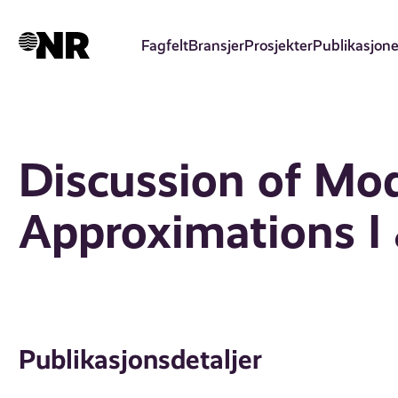
Hopp
til
Fagfelt
Bransjer
Prosjekter
Publikasjone
hovedinnhold
Discussion of Mod
Approximations I 
Publikasjonsdetaljer