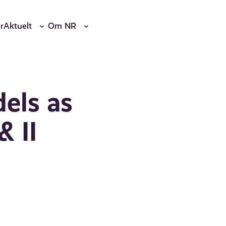
r
Aktuelt
Om NR
els as
& II