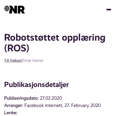
Hopp
til
hovedinnhold
Robotstøttet opplæring
(ROS)
Till Halbach
Tonje Grymyr
Publikasjonsdetaljer
Publiseringsdato:
27.02.2020
Arrangør:
Facebook internett, 27. February 2020
Lenke: