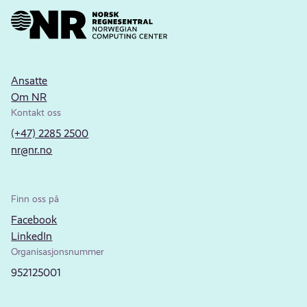
Ansatte
Om NR
Kontakt oss
(+47) 2285 2500
nr@nr.no
Finn oss på
Facebook
LinkedIn
Organisasjonsnummer
952125001