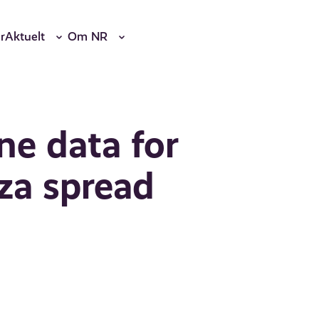
r
Aktuelt
Om NR
e data for
za spread