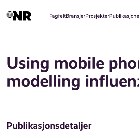
Hopp
til
Fagfelt
Bransjer
Prosjekter
Publikasjone
hovedinnhold
Using mobile phon
modelling influen
Publikasjonsdetaljer