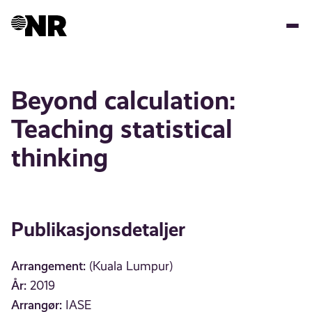
Hopp
til
hovedinnhold
Beyond calculation:
Teaching statistical
thinking
Publikasjonsdetaljer
Arrangement:
(Kuala Lumpur)
År:
2019
Arrangør:
IASE