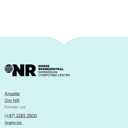
Ansatte
Om NR
Kontakt oss
(+47) 2285 2500
nr@nr.no