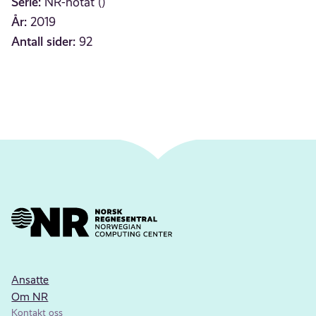
Serie:
NR-notat ()
År:
2019
Antall sider:
92
Ansatte
Om NR
Kontakt oss