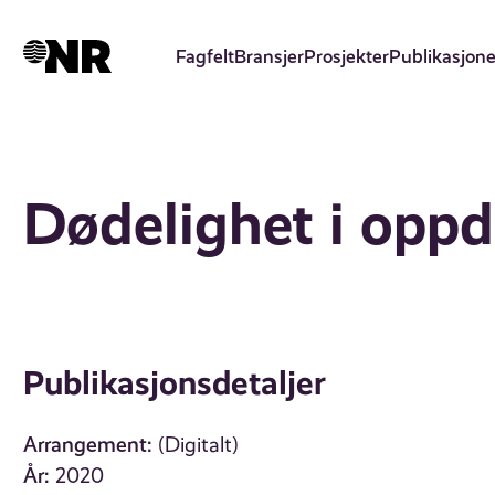
Hopp
til
Fagfelt
Bransjer
Prosjekter
Publikasjone
hovedinnhold
Dødelighet i oppd
Publikasjonsdetaljer
Arrangement:
(Digitalt)
År:
2020