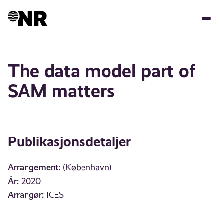
Hopp
til
hovedinnhold
The data model part of
SAM matters
Publikasjonsdetaljer
Arrangement:
(København)
År:
2020
Arrangør:
ICES