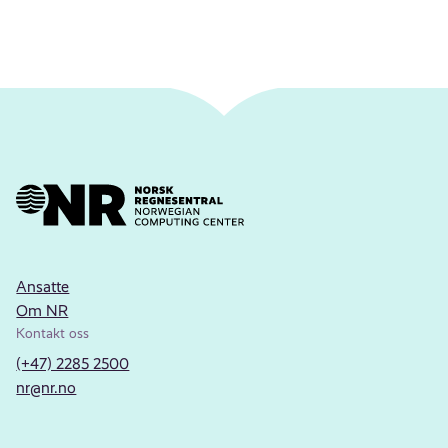
Ansatte
Om NR
Kontakt oss
(+47) 2285 2500
nr@nr.no