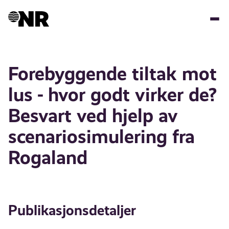
Hopp
til
hovedinnhold
Forebyggende tiltak mot
lus - hvor godt virker de?
Besvart ved hjelp av
scenariosimulering fra
Rogaland
Publikasjonsdetaljer