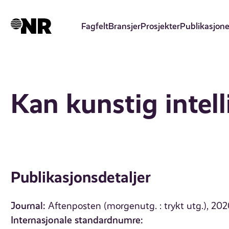
Hopp
til
Fagfelt
Bransjer
Prosjekter
Publikasjone
hovedinnhold
Kan kunstig intell
Publikasjonsdetaljer
Journal:
Aftenposten (morgenutg. : trykt utg.), 20
Internasjonale standardnumre: