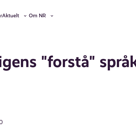
r
Aktuelt
Om NR
igens "forstå" språ
20