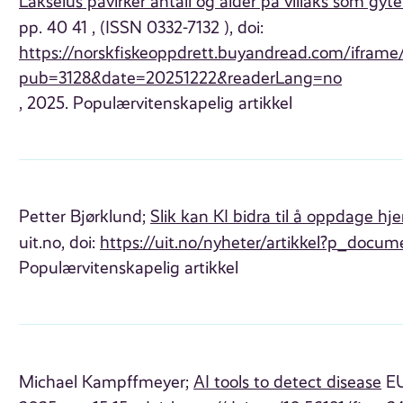
Lakselus påvirker antall og alder på villaks som gyte
pp. 40 41 , (ISSN 0332-7132 ), doi:
https://norskfiskeoppdrett.buyandread.com/iframe
pub=3128&date=20251222&readerLang=no
, 2025. Populærvitenskapelig artikkel
Petter Bjørklund;
Slik kan KI bidra til å oppdage h
uit.no, doi:
https://uit.no/nyheter/artikkel?p_docu
Populærvitenskapelig artikkel
Michael Kampffmeyer;
AI tools to detect disease
EU