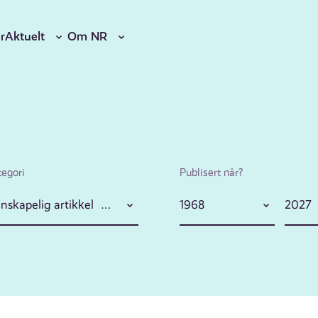
r
Aktuelt
Om NR
tegori
Publisert når?
Populærvitenskapelig artikkel (127)
1968
2027