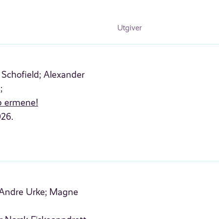
Utgiver
 Schofield;
Alexander
;
pp ermene!
026.
Andre Urke;
Magne