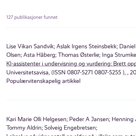
127 publikasjoner funnet
Lise Vikan Sandvik;
Aslak Irgens Steinsbekk;
Daniel
Olsen;
Asta Håberg;
Thomas Østerlie;
Inga Strumke
KI-assistenter i undervisning og vurdering: Brett o
Universitetsavisa, (ISSN 0807-5271 0807-5255 ), , 2
Populærvitenskapelig artikkel
Kari Marie Olli Helgesen;
Peder A Jansen;
Henning 
Tommy Aldrin;
Solveig Engebretsen;