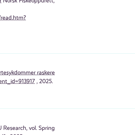
r
Norsk Fiskeoppdrett,
/read.htm?
jertesykdommer raskere
ment_id=913917
, 2025.
 Research, vol. Spring