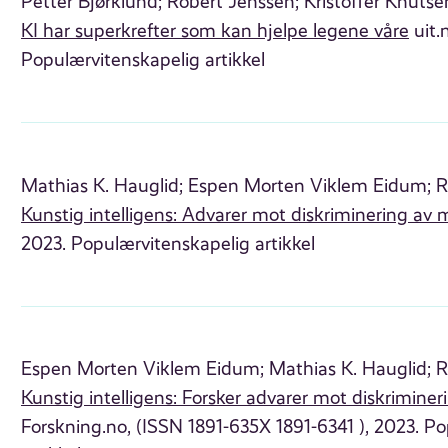
Petter Bjørklund;
Robert Jenssen;
Kristoffer Knuts
KI har superkrefter som kan hjelpe legene våre
uit.
Populærvitenskapelig artikkel
Mathias K. Hauglid;
Espen Morten Viklem Eidum;
R
Kunstig intelligens: Advarer mot diskriminering av m
2023. Populærvitenskapelig artikkel
Espen Morten Viklem Eidum;
Mathias K. Hauglid;
R
Kunstig intelligens: Forsker advarer mot diskriminer
Forskning.no, (ISSN 1891-635X 1891-6341 ), 2023. P