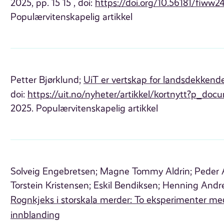
2025, pp. 15 15 , doi:
https://doi.org/10.56181/fiww2
Populærvitenskapelig artikkel
Petter Bjørklund;
UiT er vertskap for landsdekkend
doi:
https://uit.no/nyheter/artikkel/kortnytt?p_d
2025. Populærvitenskapelig artikkel
Solveig Engebretsen;
Magne Tommy Aldrin;
Peder 
Torstein Kristensen;
Eskil Bendiksen;
Henning Andre
Rognkjeks i storskala merder: To eksperimenter me
innblanding