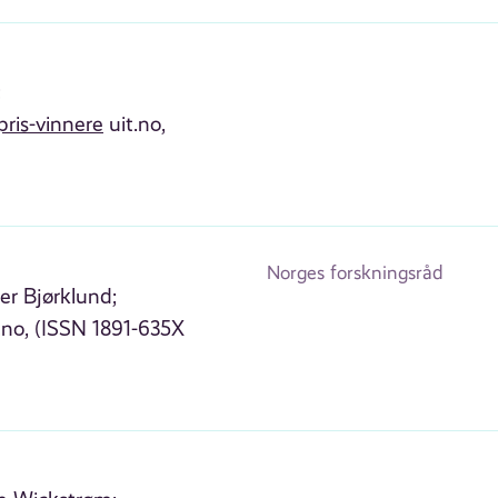
;
pris-vinnere
uit.no,
Norges forskningsråd
er Bjørklund;
no, (ISSN 1891-635X