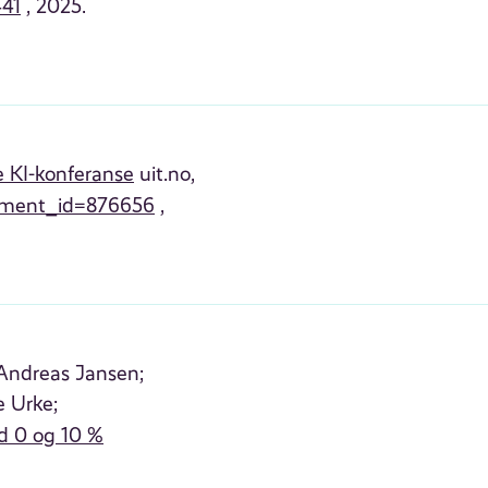
441
, 2025.
e KI-konferanse
uit.no,
ocument_id=876656
,
Andreas Jansen;
 Urke;
d 0 og 10 %