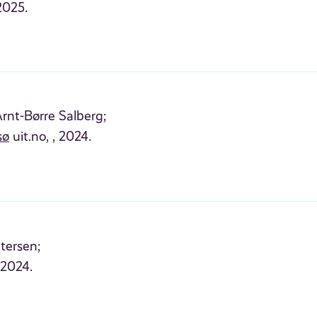
2025.
rnt-Børre Salberg;
sø
uit.no, , 2024.
tersen;
 2024.