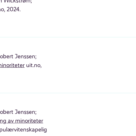
en Wickstrøm;
no, 2024.
obert Jenssen;
inoriteter
uit.no,
obert Jenssen;
ing av minoriteter
opulærvitenskapelig