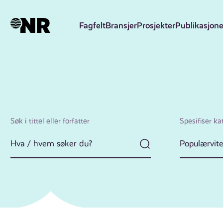
Hopp
til
Fagfelt
Bransjer
Prosjekter
Publikasjone
hovedinnhold
Søk i tittel eller forfatter
Spesifiser ka