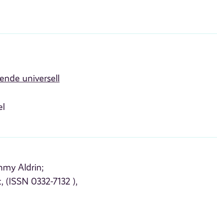
ende universell
el
my Aldrin;
 (ISSN 0332-7132 ),