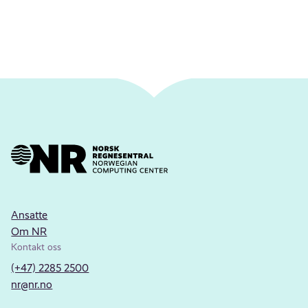
Ansatte
Om NR
Kontakt oss
(+47) 2285 2500
nr@nr.no