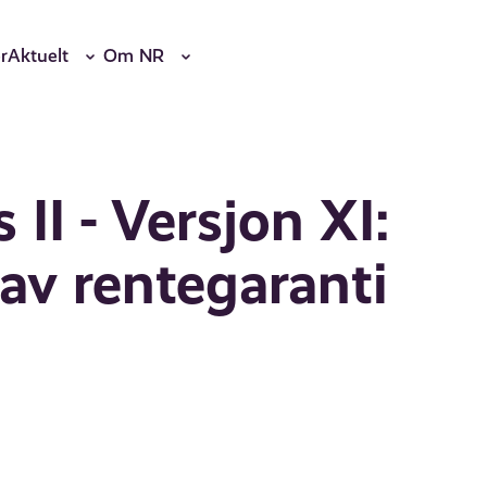
r
Aktuelt
Om NR
II - Versjon XI:
 av rentegaranti