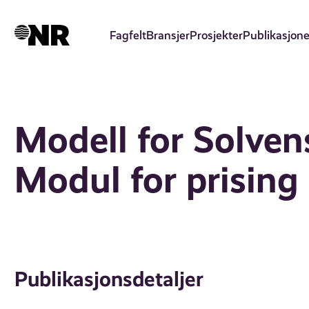
Hopp
til
Fagfelt
Bransjer
Prosjekter
Publikasjone
hovedinnhold
Modell for Solvens 
Modul for prising
Publikasjonsdetaljer