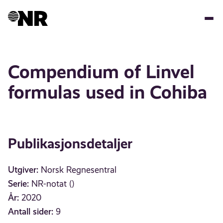
Hopp
til
hovedinnhold
Compendium of Linvel
formulas used in Cohiba
Publikasjonsdetaljer
Utgiver:
Norsk Regnesentral
Serie:
NR-notat ()
År:
2020
Antall sider:
9