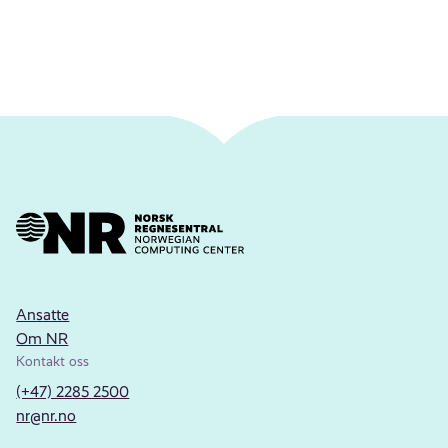
Ansatte
Om NR
Kontakt oss
(+47) 2285 2500
nr@nr.no