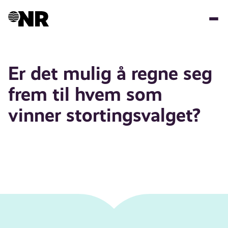
Hopp
til
hovedinnhold
Er det mulig å regne seg
frem til hvem som
vinner stortingsvalget?